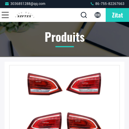
3036851288@qq.com
86-755-82267663
Zitat
Produits