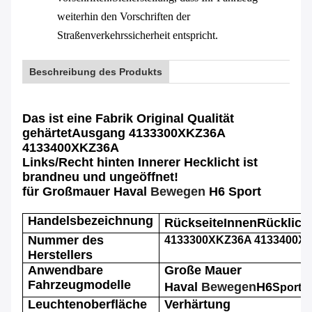
weiterhin den Vorschriften der
Straßenverkehrssicherheit entspricht.
Beschreibung des Produkts
Das ist eine Fabrik Original Qualität
gehärtet
Ausgang 4133300XKZ36A
4133400XKZ36A
Links/Recht hinten Innerer Hecklicht ist
brandneu und ungeöffnet!
für Großmauer Haval
Bewegen
H6 Sport
Handelsbezeichnung
Rückseite
Innen
Rücklich
Nummer des
4133300XKZ36A 4133400X
Herstellers
Anwendbare
Große Mauer
Fahrzeugmodelle
Haval
Bewegen
H6
Sport
Leuchtenoberfläche
Verhärtung