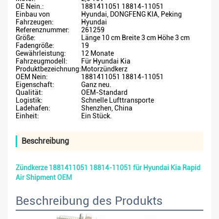
OE Nein.:
1881411051 18814-11051
Einbau von
Hyundai, DONGFENG KIA, Peking
Fahrzeugen:
Hyundai
Referenznummer:
261259
Größe:
Länge 10 cm Breite 3 cm Höhe 3 cm
Fadengröße:
19
Gewährleistung:
12 Monate
Fahrzeugmodell:
Für Hyundai Kia
Produktbezeichnung:
Motorzündkerz
OEM Nein:
1881411051 18814-11051
Eigenschaft:
Ganz neu.
Qualität:
OEM-Standard
Logistik:
Schnelle Lufttransporte
Ladehafen:
Shenzhen, China
Einheit:
Ein Stück.
Beschreibung
Zündkerze 1881411051 18814-11051 für Hyundai Kia Rapid
Air Shipment OEM
Beschreibung des Produkts