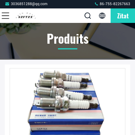
3036851288@qq.com
86-755-82267663
Zitat
Produits