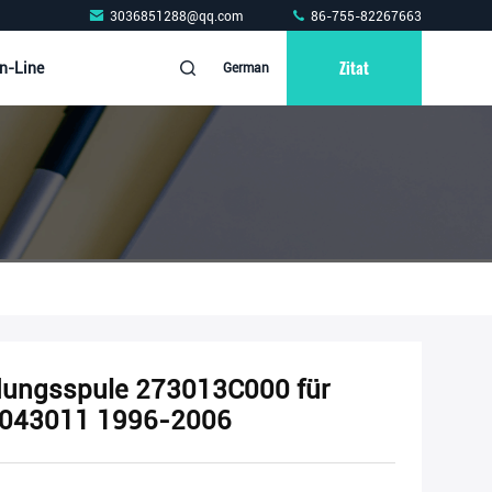
3036851288@qq.com
86-755-82267663
Zitat
n-Line
German
ungsspule 273013C000 für
6043011 1996-2006