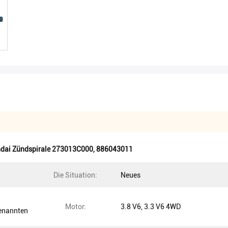
dai Zündspirale 273013C000
,
886043011
Die Situation:
Neues
Motor:
3.8 V6, 3.3 V6 4WD
enannten