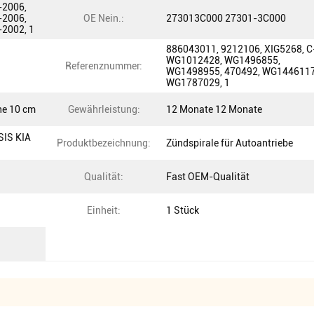
-2006,
-2006,
OE Nein.:
273013C000 27301-3C000
-2002, 1
886043011, 9212106, XIG5268, C
WG1012428, WG1496855,
Referenznummer:
WG1498955, 470492, WG1446117
WG1787029, 1
he 10 cm
Gewährleistung:
12 Monate 12 Monate
SIS KIA
Produktbezeichnung:
Zündspirale für Autoantriebe
Qualität:
Fast OEM-Qualität
Einheit:
1 Stück