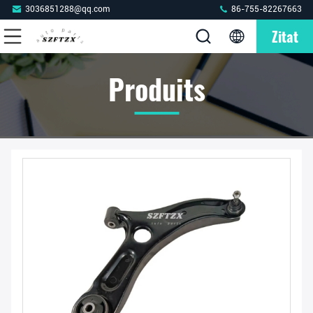
3036851288@qq.com
86-755-82267663
Zitat
Produits