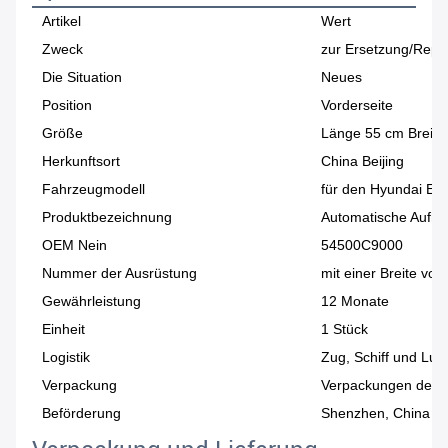
Artikel
Wert
Zweck
zur Ersetzung/Repa
Die Situation
Neues
Position
Vorderseite
Größe
Länge 55 cm Breit
Herkunftsort
China Beijing
Fahrzeugmodell
für den Hyundai Ela
Produktbezeichnung
Automatische Aufh
OEM Nein
54500C9000
Nummer der Ausrüstung
mit einer Breite vo
Gewährleistung
12 Monate
Einheit
1 Stück
Logistik
Zug, Schiff und Luft
Verpackung
Verpackungen der H
Beförderung
Shenzhen, China