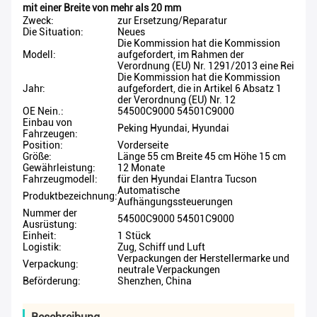
mit einer Breite von mehr als 20 mm
Zweck:
zur Ersetzung/Reparatur
Die Situation:
Neues
Die Kommission hat die Kommission
Modell:
aufgefordert, im Rahmen der
Verordnung (EU) Nr. 1291/2013 eine Rei
Die Kommission hat die Kommission
Jahr:
aufgefordert, die in Artikel 6 Absatz 1
der Verordnung (EU) Nr. 12
OE Nein.:
54500C9000 54501C9000
Einbau von
Peking Hyundai, Hyundai
Fahrzeugen:
Position:
Vorderseite
Größe:
Länge 55 cm Breite 45 cm Höhe 15 cm
Gewährleistung:
12 Monate
Fahrzeugmodell:
für den Hyundai Elantra Tucson
Automatische
Produktbezeichnung:
Aufhängungssteuerungen
Nummer der
54500C9000 54501C9000
Ausrüstung:
Einheit:
1 Stück
Logistik:
Zug, Schiff und Luft
Verpackungen der Herstellermarke und
Verpackung:
neutrale Verpackungen
Beförderung:
Shenzhen, China