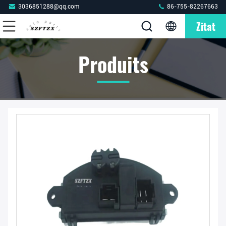
3036851288@qq.com
86-755-82267663
Zitat
Produits