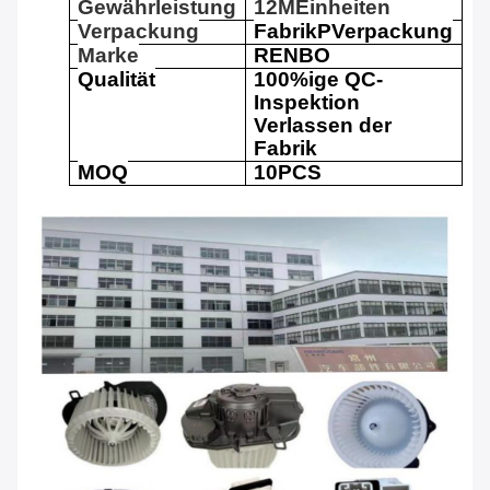
Gewährleistung
12
M
Einheiten
Verpackung
Fabrik
P
Verpackung
Marke
RENBO
Qualität
100%ige QC-
Inspektion
Verlassen der
Fabrik
MOQ
10
PCS