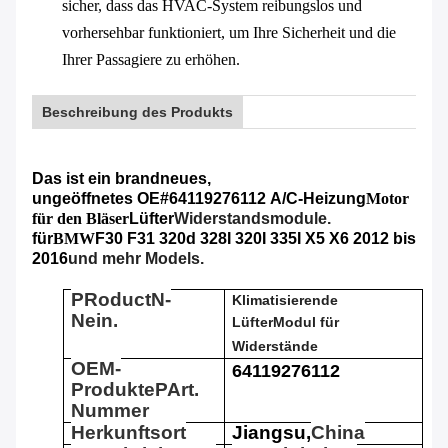
sicher, dass das HVAC-System reibungslos und
vorhersehbar funktioniert, um Ihre Sicherheit und die
Ihrer Passagiere zu erhöhen.
Beschreibung des Produkts
Das ist ein brandneues,
ungeöffnetes
OE#
64119276112
A/C-Heizung
Motor
für den Bläser
Lüfter
Widerstandsmodule.
für
BMW
F30 F31 320d 328I 320I 335I X5 X6
2012 bis
2016
und mehr Models.
P
Roduct
N
-
Klimatisierende
Nein.
Lüfter
Modul für
Widerstände
OEM-
64119276112
Produkte
P
Art.
Nummer
Herkunftsort
Jiangsu,
China