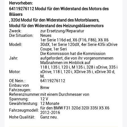
Hervorheben:
64119276112 Modul für den Widerstand des Motors des
Bläsers
,
320d Modul für den Widerstand des Motorblasers
,
Modul für den Widerstand des Heizungsbläsermotors
Zweck:
zur Ersetzung/Reparatur
Die Situation:
Neues
1er Serie 116d ed, X6 (F16, F86), X6 X6
Modell:
30dX, 1er Serie 120dX, 4er Serie 435i xDrive
Coupe, 1er Seri
Die Kommission hat die Kommission
Jahr:
aufgefordert, die von ihr vorgenommenen
Maßnahmen im Hinblick auf
118 I, 135 I, 120 i, M 135 i, 328 i xDrive, 335 i
Motor:
xDrive, 118 I, 120 i, XDrive 35 i, xDrive 30 d,
M,
OE Nein.:
64119276112
Einbau von
Bmw
Fahrzeugen:
Referenznummer:
mit einem Durchmesser von
Spannung:
12 V
Gewährleistung:
12 Monate
für den BMW F31 320d 320I 335I X5 X6
Fahrzeugmodell:
2012-2016
Hohe Qualität:
Ganz neu.