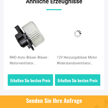
Ähnliche Erzeugnisse
RHD-Auto-Bläser-Bläser-
12V Heizungsbläser Motor
He
Motorventilator
Widerstandsventilator
Lü
e
8710348050 für den
7P0820021G Für Cayenne
64
TOYOTA HARRIER
VW TOUAREG
64
is
Erhalten Sie besten Preis
Erhalten Sie besten Preis
E
FRONTLANDER 2003-2012
F2
Senden Sie Ihre Anfrage