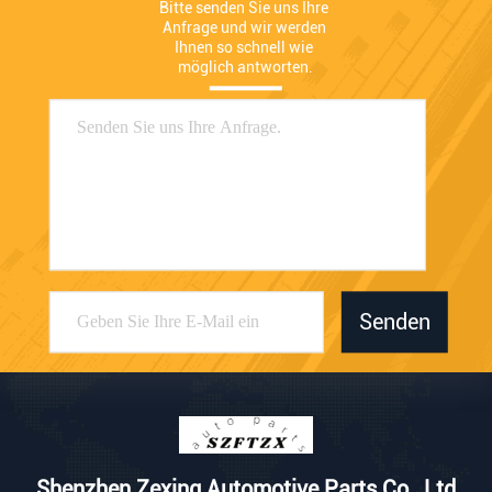
Bitte senden Sie uns Ihre 
Anfrage und wir werden 
Ihnen so schnell wie 
möglich antworten.
Senden
Shenzhen Zexing Automotive Parts Co., Ltd