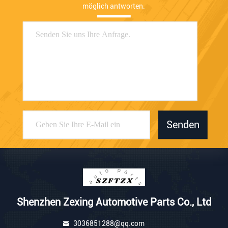
möglich antworten.
Senden
Shenzhen Zexing Automotive Parts Co., Ltd
3036851288@qq.com