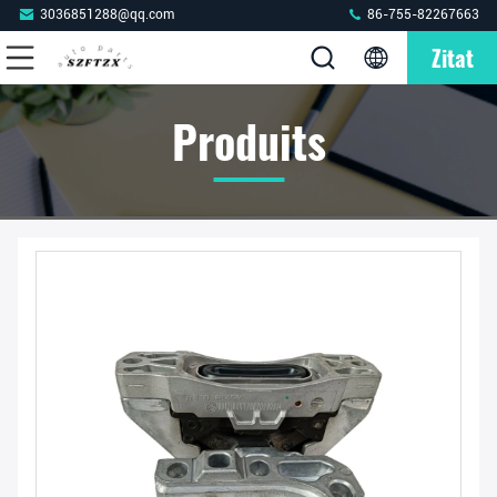
3036851288@qq.com
86-755-82267663
Zitat
Produits