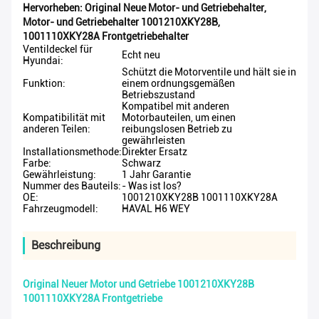
Hervorheben:
Original Neue Motor- und Getriebehalter
,
Motor- und Getriebehalter 1001210XKY28B
,
1001110XKY28A Frontgetriebehalter
Ventildeckel für
Echt neu
Hyundai:
Schützt die Motorventile und hält sie in
Funktion:
einem ordnungsgemäßen
Betriebszustand
Kompatibel mit anderen
Kompatibilität mit
Motorbauteilen, um einen
anderen Teilen:
reibungslosen Betrieb zu
gewährleisten
Installationsmethode:
Direkter Ersatz
Farbe:
Schwarz
Gewährleistung:
1 Jahr Garantie
Nummer des Bauteils:
- Was ist los?
OE:
1001210XKY28B 1001110XKY28A
Fahrzeugmodell:
HAVAL H6 WEY
Beschreibung
Original Neuer Motor und Getriebe 1001210XKY28B
1001110XKY28A Frontgetriebe