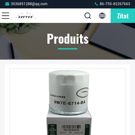
3036851288@qq.com
86-755-82267663
Zitat
Produits