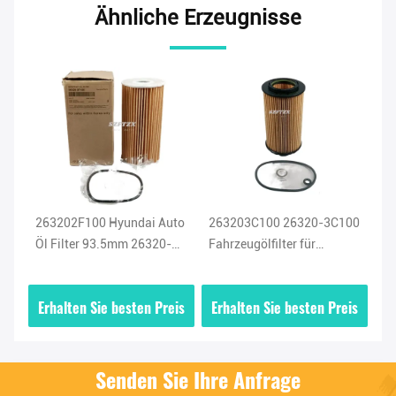
Ähnliche Erzeugnisse
263202F100 Hyundai Auto
263203C100 26320-3C100
Be
10
Öl Filter 93.5mm 26320-
Fahrzeugölfilter für
26
2F100 Dieselöl Filter für
Hyundai Azera Santa Fe
fü
Santa Fa KIA
Sonata KIA Sedona
Se
is
Erhalten Sie besten Preis
Erhalten Sie besten Preis
E
Sorento 3.3L 3.8L
Senden Sie Ihre Anfrage