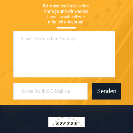
Bitte senden Sie uns Ihre 
Anfrage und wir werden 
Ihnen so schnell wie 
möglich antworten.
Senden