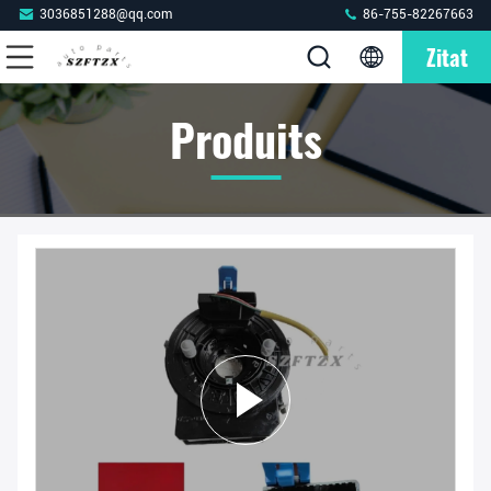
3036851288@qq.com
86-755-82267663
Zitat
Produits