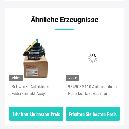
Ähnliche Erzeugnisse
Video
Video
Vi
Schwarze Autoklocke
934903S110 Automatikuhr
Ko
Federkontakt Assy
Federkontakt Assy für
Cl
93490C1210 Für Hyundai
Sonata Hyundai Elantra
93
x25
Sonata Ix25 2015-2017
16cm × 16cm × 16cm
Op
is
Erhalten Sie besten Preis
Erhalten Sie besten Preis
E