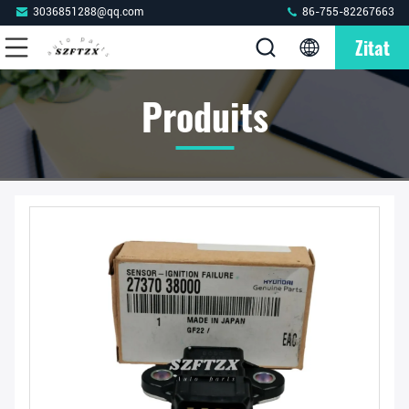
3036851288@qq.com
86-755-82267663
Zitat
Produits