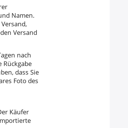
rer
n und Namen.
n Versand,
r den Versand
Tagen nach
ie Rückgabe
ben, dass Sie
lares Foto des
Der Käufer
importierte