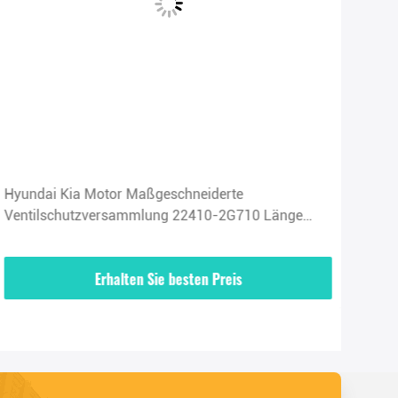
Hyundai Kia Motor Maßgeschneiderte
Gro
Ventilschutzversammlung 22410-2G710 Länge
Mon
58cm
Erhalten Sie besten Preis