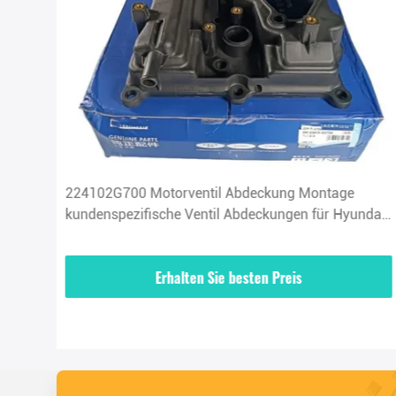
G01T
224102G700 Motorventil Abdeckung Montage
kundenspezifische Ventil Abdeckungen für Hyundai
Kia
Erhalten Sie besten Preis