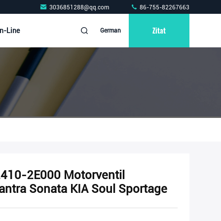
3036851288@qq.com
86-755-82267663
Zitat
n-Line
German
410-2E000 Motorventil
antra Sonata KIA Soul Sportage