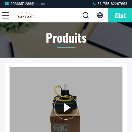
3036851288@qq.com
86-755-82267663
Zitat
Produits