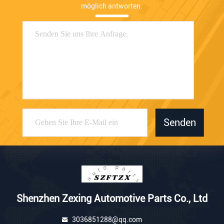
möglich antworten.
Senden
Shenzhen Zexing Automotive Parts Co., Ltd
3036851288@qq.com