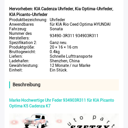
Hervorheben:
KIA Cadenza Uhrfeder
,
Kia Optima-Uhrfeder
,
KIA Picanto-Uhrfeder
Produktbezeichnung:
Uhrfeder
Anwendbares
für KIA Rio Ceed Optima HYUNDAI
Fahrzeug:
Sonata
Nummer des
93490-3R311 934903R311
Herstellers:
Spezifikation 2:
Ganz neu.
Produktgröße:
20 × 16 × 16 cm
Bruttogewicht:
0.4kg
Liefern:
Schnelle Lufttransporte
Ladehafen:
Shenzhen, China
Gewährleistung:
12 Monate / nur Marke
Einheit:
Ein Stück.
Beschreibung
Marke Hochwertige Uhr Feder 934903R311 für KIA Picanto
Optima K5 Cadenza K7