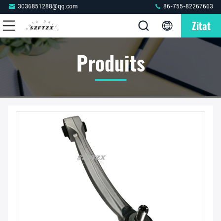
3036851288@qq.com
86-755-82267663
Zitat
Produits