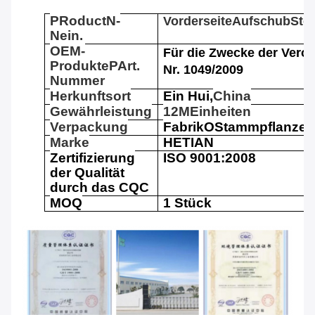
P
Roduct
N
-
Vorderseite
Aufschub
Ste
Nein.
OEM-
Für die Zwecke der Vero
Produkte
P
Art.
Nr. 1049/2009
Nummer
Herkunftsort
Ein Hui,
China
Gewährleistung
12
M
Einheiten
Verpackung
Fabrik
O
Stammpflanze
Marke
HETIAN
Zertifizierung
ISO 9001:2008
der Qualität
durch das CQC
MOQ
1 Stück