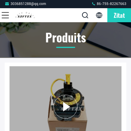
3036851288@qq.com
86-755-82267663
Zitat
Produits