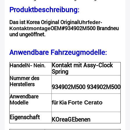
Produktbeschreibung:
Das ist Korea Original Original
Uhrfeder-
OEM#934902M500 Brandneu
Kontaktmontage
und ungeöffnet.
Anwendbare Fahrzeugmodelle:
Kontakt mit Assy-Clock
Handel
N
- Nein.
Spring
Nummer des
Herstellers
934902M500 93490
2M500
Anwendbare
Forte Cerato
Modelle
für Kia
Eigenschaft
K
Orea
G
Ebenen