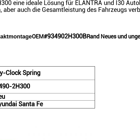
00 eine ideale Lösung für ELANTRA und I30 Autobes
, aber auch die Gesamtleistung des Fahrzeugs verb
934902H300
B
OEM#
Rand Neues und unge
taktmontage
y-Clock Spring
490-2H300
eu
yundai
Santa Fe