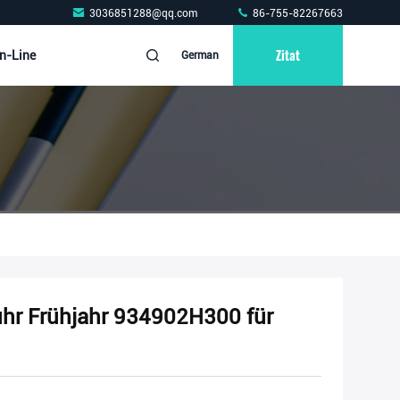
3036851288@qq.com
86-755-82267663
Zitat
n-Line
German
uhr Frühjahr 934902H300 für