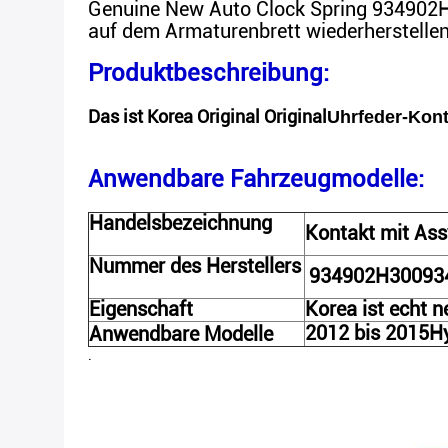
Genuine New Auto Clock Spring 934902H3
auf dem Armaturenbrett wiederherstellen
Produktbeschreibung:
Das ist Korea Original Original
Uhrfeder-Kon
Anwendbare Fahrzeugmodelle:
Handelsbezeichnung
Kontakt mit Ass
Nummer des Herstellers
934902H300
93
Eigenschaft
Korea ist echt n
2012 bis 2015
H
Anwendbare Modelle
.