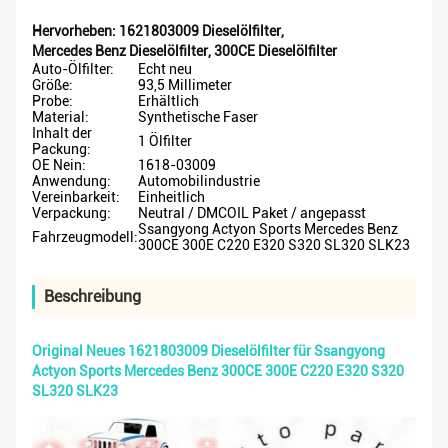
Hervorheben:
1621803009 Dieselölfilter
,
Mercedes Benz Dieselölfilter
,
300CE Dieselölfilter
Auto-Ölfilter:
Echt neu
Größe:
93,5 Millimeter
Probe:
Erhältlich
Material:
Synthetische Faser
Inhalt der
1 Ölfilter
Packung:
OE Nein:
1618-03009
Anwendung:
Automobilindustrie
Vereinbarkeit:
Einheitlich
Verpackung:
Neutral / DMCOIL Paket / angepasst
Ssangyong Actyon Sports Mercedes Benz
Fahrzeugmodell:
300CE 300E C220 E320 S320 SL320 SLK23
Beschreibung
Original Neues 1621803009 Dieselölfilter für Ssangyong
Actyon Sports Mercedes Benz 300CE 300E C220 E320 S320
SL320 SLK23