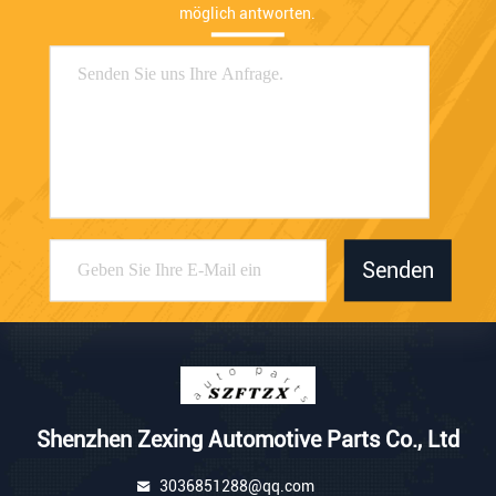
möglich antworten.
Senden
Shenzhen Zexing Automotive Parts Co., Ltd
3036851288@qq.com