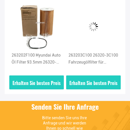
263202F100 Hyundai Auto
263203C100 26320-3C100
Be
10
Öl Filter 93.5mm 26320-
Fahrzeugölfilter für
26
2F100 Dieselöl Filter für
Hyundai Azera Santa Fe
fü
Santa Fa KIA
Sonata KIA Sedona
Se
is
Erhalten Sie besten Preis
Erhalten Sie besten Preis
E
Sorento 3.3L 3.8L
Senden Sie Ihre Anfrage
Bitte senden Sie uns Ihre 
Anfrage und wir werden 
Ihnen so schnell wie 