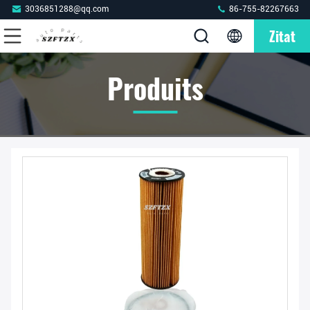
3036851288@qq.com
86-755-82267663
Zitat
Produits