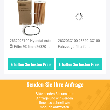
263202F100 Hyundai Auto
263203C100 26320-3C100
Be
10
Öl Filter 93.5mm 26320-
Fahrzeugölfilter für
26
2F100 Dieselöl Filter für
Hyundai Azera Santa Fe
fü
Santa Fa KIA
Sonata KIA Sedona
Se
is
Erhalten Sie besten Preis
Erhalten Sie besten Preis
E
Sorento 3.3L 3.8L
Senden Sie Ihre Anfrage
Bitte senden Sie uns Ihre 
Anfrage und wir werden 
Ihnen so schnell wie 
möglich antworten.