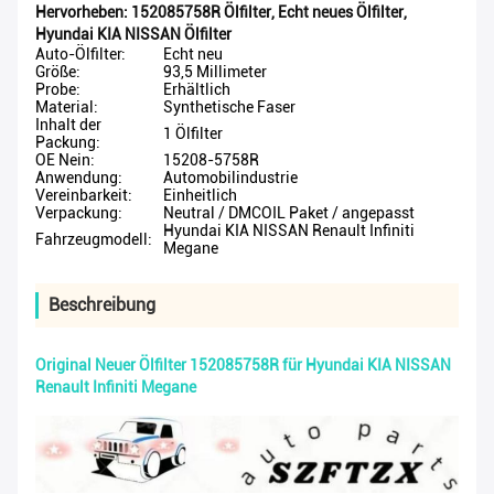
Hervorheben:
152085758R Ölfilter
,
Echt neues Ölfilter
,
Hyundai KIA NISSAN Ölfilter
Auto-Ölfilter:
Echt neu
Größe:
93,5 Millimeter
Probe:
Erhältlich
Material:
Synthetische Faser
Inhalt der
1 Ölfilter
Packung:
OE Nein:
15208-5758R
Anwendung:
Automobilindustrie
Vereinbarkeit:
Einheitlich
Verpackung:
Neutral / DMCOIL Paket / angepasst
Hyundai KIA NISSAN Renault Infiniti
Fahrzeugmodell:
Megane
Beschreibung
Original Neuer Ölfilter 152085758R für Hyundai KIA NISSAN
Renault Infiniti Megane