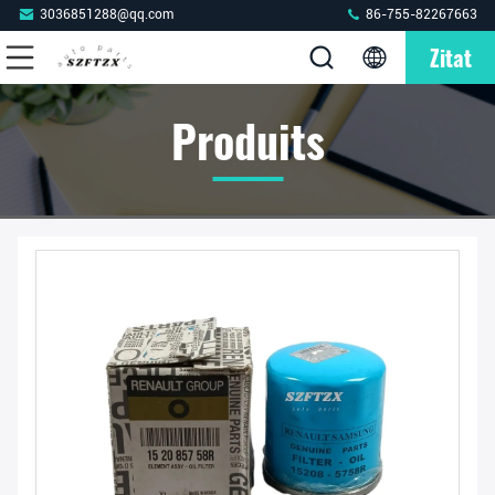
3036851288@qq.com
86-755-82267663
Zitat
Produits