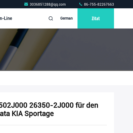
3036851288@qq.com
86-755-82267663
Zitat
n-Line
German
263502J000 26350-2J000 für den
ata KIA Sportage