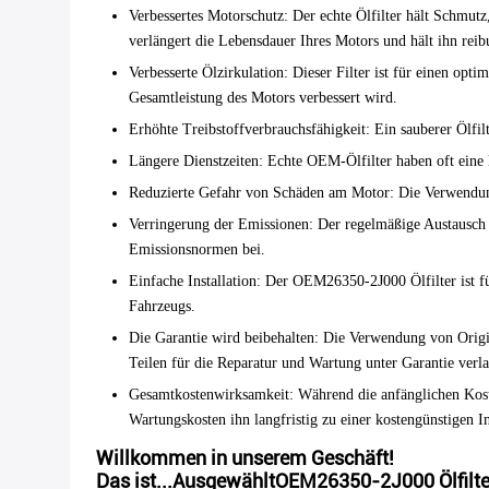
Verbessertes Motorschutz
: Der echte Ölfilter hält Schmut
verlängert die Lebensdauer Ihres Motors und hält ihn reib
Verbesserte Ölzirkulation
: Dieser Filter ist für einen opt
Gesamtleistung des Motors verbessert wird.
Erhöhte Treibstoffverbrauchsfähigkeit
: Ein sauberer Ölfil
Längere Dienstzeiten
: Echte OEM-Ölfilter haben oft eine
Reduzierte Gefahr von Schäden am Motor
: Die Verwendun
Verringerung der Emissionen
: Der regelmäßige Austausch 
Emissionsnormen bei.
Einfache Installation
: Der OEM26350-2J000 Ölfilter ist fü
Fahrzeugs.
Die Garantie wird beibehalten
: Die Verwendung von Origin
Teilen für die Reparatur und Wartung unter Garantie verl
Gesamtkostenwirksamkeit
: Während die anfänglichen Kost
Wartungskosten ihn langfristig zu einer kostengünstigen I
Willkommen in unserem Geschäft!
Das ist...
Ausgewählt
OEM26350-2J000 Ölfilter