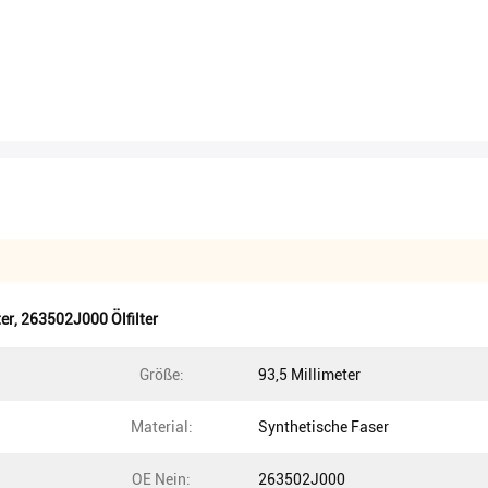
ter
,
263502J000 Ölfilter
Größe:
93,5 Millimeter
Material:
Synthetische Faser
OE Nein:
263502J000