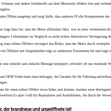
z, Schmutz und andere Schadstoffe aus dem Motorenöl effektiv fest und verhinde
ungslos.
imalen Ölfluss ausgelegt und sorgt dafür, dass sauberes Öl alle Komponenten des 
ter trägt dazu bei, dass der Motor effizienter fährt, was zu einer verbesserten 
 längere Lebensdauer im Vergleich zu nicht-echten Alternativen.Verringerung 
g eines echten Ölfilters verringert das Risiko, dass der Motor durch verstopft
von Ölfiltern mit Originalteilen trägt zu saubereren Emissionen bei und träg
r eine schnelle und einfache Montage konzipiert, erfordert oft nur minimale W
al-OEM-Teilen kann dazu beitragen, die Garantie für Ihr Fahrzeug aufrechtzue
angen.
en für einen echten Ölfilter etwas höher sein können, machen seine überlegene
nvestition.Es spart Geld für Reparaturen und Ausfallzeiten, die durch die Verw
, der brandneue und ungeöffnete ist!