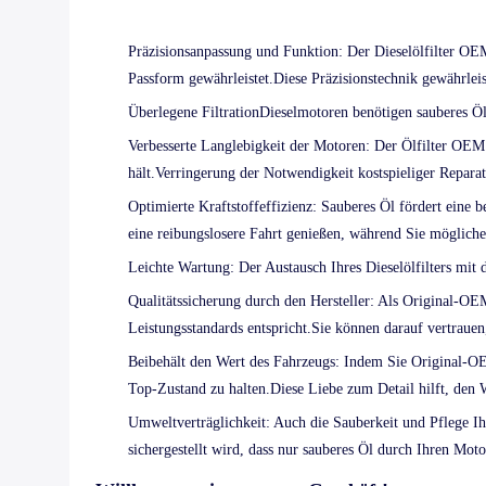
Präzisionsanpassung und Funktion
: Der Dieselölfilter OE
Passform gewährleistet.Diese Präzisionstechnik gewährleis
Überlegene Filtration
Dieselmotoren benötigen sauberes Öl
Verbesserte Langlebigkeit der Motoren
: Der Ölfilter OEM
hält.Verringerung der Notwendigkeit kostspieliger Repara
Optimierte Kraftstoffeffizienz
: Sauberes Öl fördert eine 
eine reibungslosere Fahrt genießen, während Sie mögliche
Leichte Wartung
: Der Austausch Ihres Dieselölfilters mi
Qualitätssicherung durch den Hersteller
: Als Original-OEM
Leistungsstandards entspricht.Sie können darauf vertrauen,
Beibehält den Wert des Fahrzeugs
: Indem Sie Original-OE
Top-Zustand zu halten.Diese Liebe zum Detail hilft, den W
Umweltverträglichkeit
: Auch die Sauberkeit und Pflege I
sichergestellt wird, dass nur sauberes Öl durch Ihren Mot