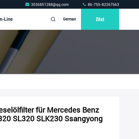
3036851288@qq.com
86-755-82267663
Zitat
n-Line
German
elölfilter für Mercedes Benz
320 SL320 SLK230 Ssangyong