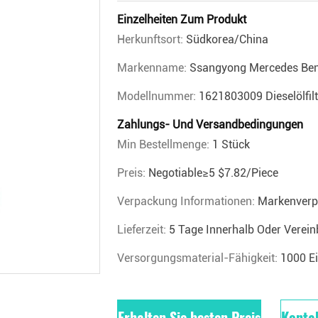
Einzelheiten Zum Produkt
Herkunftsort:
Südkorea/China
Markenname:
Ssangyong Mercedes Be
Modellnummer:
1621803009 Dieselölfilt
Zahlungs- Und Versandbedingungen
Min Bestellmenge:
1 Stück
Preis:
Negotiable≥5 $7.82/piece
Verpackung Informationen:
Markenverp
Lieferzeit:
5 Tage Innerhalb Oder Vereinb
Versorgungsmaterial-Fähigkeit:
1000 E
Erhalten Sie besten Preis
Kontak