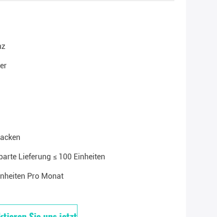
nz
er
acken
arte Lieferung ≤ 100 Einheiten
inheiten Pro Monat
tieren Sie uns jetzt