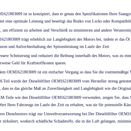
M1621803009 ist so konzipiert, dass er genau den Spezifikationen Ihres Ssangy
tet eine optimale Leistung und beseitigt das Risiko von Lecks oder Kompatibil
, um effizient zu arbeiten und Verschleiß zu minimieren.und andere Verunreini
1621803009 trägt erheblich zur Langlebigkeit des Motors bei, indem er das Öl
turen und Aufrechterhaltung der Spitzenleistung im Laufe der Zeit.
bessere Schmierung und reduziert die Reibung innerhalb des Motors, was zu ein
rweise Geld für Kraftstoffkosten sparen.
t dem OEM1621803009 ist ein einfacher Vorgang.so dass Sie die routinemäßige 
-Teil wurde der Dieselölfilter OEM1621803009 vom Hersteller streng getestet, 
 dass es das gleiche Maß an Zuverlässigkeit und Langlebigkeit wie die Original
M-Teile wie den Dieselölfilter OEM1621803009 verwenden, zeigen Sie, dass Si
ert Ihres Fahrzeugs im Laufe der Zeit zu erhalten, was sie für potenzielle Käu
hres Dieselmotors trägt zur Umweltverantwortung bei.Der Dieselölfilter OEM1
or zirkuliert, wodurch schädliche Schadstoffe, die in die Luft gelangen, minimi