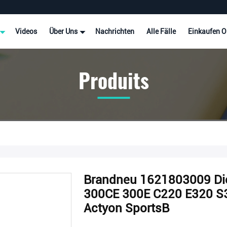
Videos
Über Uns
Nachrichten
Alle Fälle
Einkaufen O
Produits
Brandneu 1621803009 Dies
300CE 300E C220 E320 S
Actyon SportsB