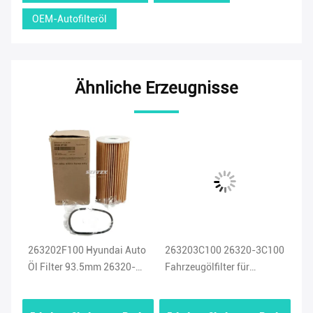
OEM-Autofilteröl
Ähnliche Erzeugnisse
263202F100 Hyundai Auto
263203C100 26320-3C100
Be
10
Öl Filter 93.5mm 26320-
Fahrzeugölfilter für
26
2F100 Dieselöl Filter für
Hyundai Azera Santa Fe
fü
Santa Fa KIA
Sonata KIA Sedona
Se