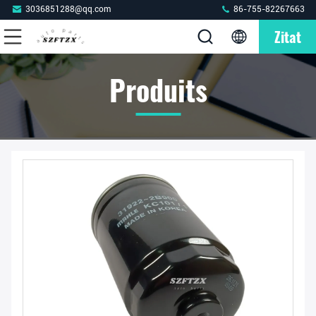
3036851288@qq.com
86-755-82267663
Zitat
Produits