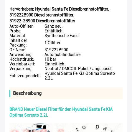
Hervorheben:
Hyundai Santa Fe Dieselbrennstofffilter
,
319222B900 Dieselbrennstofffilter
,
31922-2B900 Dieselbrennstofffilter
Auto-Ölfilter:
Ganz neu.
Probe:
Erhältlich
Material:
Synthetische Faser
Inhalt der
1 Ölfilter
Packung:
OE Nein:
319222B900
Anwendung:
Automobilindustrie
Höchstdruck:
10 bar
Vereinbarkeit:
Einheitlich
Verpackung:
Neutral / DMCOIL Paket / angepasst
Hyundai Santa Fe Kia Optima Sorento
Fahrzeugmodell:
2.2L
Beschreibung
BRAND Neuer Diesel Filter für den Hyundai Santa Fe KIA
Optima Sorento 2.2L