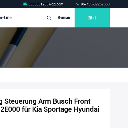
3036851288@qq.com
86-755-82267663
Zitat
n-Line
German
g Steuerung Arm Busch Front
E000 für Kia Sportage Hyundai