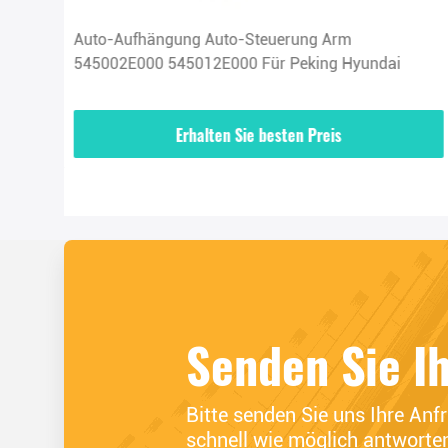
ung
Auto-Aufhängung Auto-Steuerung Arm
2021
545002E000 545012E000 Für Peking Hyundai
Erhalten Sie besten Preis
Senden Sie I
Bitte senden Sie uns Ihre Anf
schnell wie möglich antworte