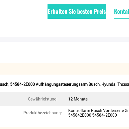
Erhalten Sie besten Preis
Kontak
Busch
,
54584-2E000 Aufhängungssteuerungsarm Busch
,
Hyundai Tncso
Gewährleistung:
12 Monate
Kontrollarm Busch Vorderseite G
Produktbezeichnung:
545842E000 54584-2E000