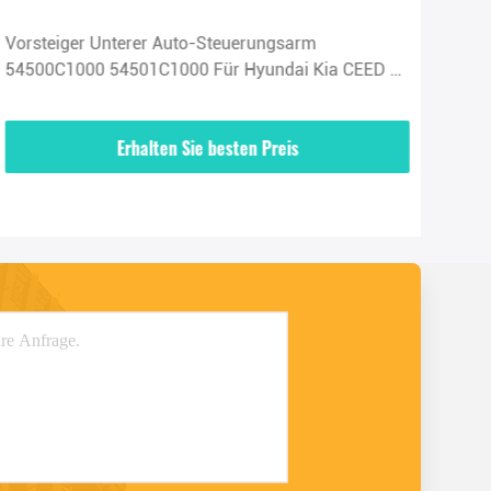
Vorsteiger Unterer Auto-Steuerungsarm
Kia
54500C1000 54501C1000 Für Hyundai Kia CEED 16
545
2015-2018
Erhalten Sie besten Preis