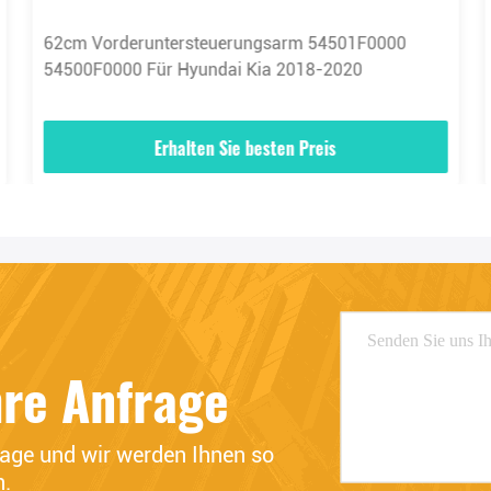
62cm Vorderuntersteuerungsarm 54501F0000
54500F0000 Für Hyundai Kia 2018-2020
Erhalten Sie besten Preis
hre Anfrage
rage und wir werden Ihnen so 
n.