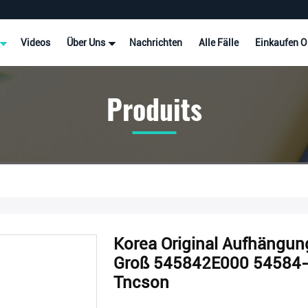
Videos
Über Uns
Nachrichten
Alle Fälle
Einkaufen O
Produits
Korea Original Aufhängun
Groß 545842E000 54584-2
Tncson